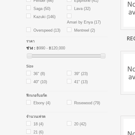
Fender
(66)
Epiphone
(41)
Saga
(50)
Lava
(32)
Kazuki
(146)
Amari by Enya
(17)
Overspeed
(13)
Mentreel
(2)
RE
Clevan
(5)
Mclorence
(3)
ราคา
Martin Lee
(4)
Karzel
(6)
ช่วง :
฿990 - ฿120,000
Mantic
(98)
Mady
(2)
Better
(7)
Takla
(5)
Size
Recording King
(2)
CRAFTER
(7)
36"
(8)
39"
(23)
Nashville
(3)
Enjoy
(1)
40"
(10)
41"
(13)
Ibanez
(1)
Sqoe
(3)
aNueNue
(16)
Naga
(24)
ฟิกเกอร์บอร์ด
Ebony
(4)
Rosewood
(79)
Donner
(2)
Voki
(27)
Natasha
(11)
Kepma
(53)
จำนวนเฟรต
18
(4)
20
(42)
21
(6)