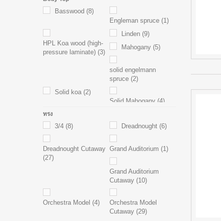
Basswood
(8)
Engleman spruce
(1)
Linden
(9)
HPL Koa wood (high-
Mahogany
(5)
pressure laminate)
(3)
solid engelmann
spruce
(2)
Solid koa
(2)
Solid Mahogany
(4)
Spruce
(32)
ทรง
Solid Sitka Spruce
(17)
3/4
(8)
Dreadnought
(6)
Dreadnought Cutaway
Grand Auditorium
(1)
(27)
Grand Auditorium
Cutaway
(10)
Orchestra Model
(4)
Orchestra Model
Cutaway
(29)