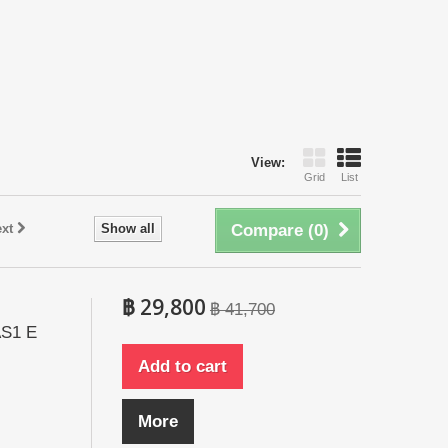
View:
Grid
List
xt
Show all
Compare (
0
)
฿ 29,800
฿ 41,700
AS1 E
Add to cart
More