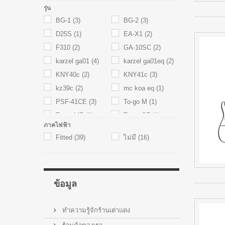
Thinline
(2)
รุ่น
BG-1
(3)
BG-2
(3)
D25S
(1)
EA-X1
(2)
F310
(2)
GA-10SC
(2)
karzel ga01
(4)
karzel ga01eq
(2)
KNY40c
(2)
KNY41c
(3)
kz39c
(2)
mc koa eq
(1)
PSF-41CE
(3)
To-go M
(1)
To-go MF
(1)
To-go SF
(1)
ภาคไฟฟ้า
v1 d
(1)
V1 DC
(1)
Fitted
(39)
ไม่มี
(16)
V1 DM
(1)
V1 GA
(1)
V1 GACE
(1)
V1 OM
(1)
V1 OMCE
(1)
ข้อมูล
ทำความรู้จักร้านเต่าแดง