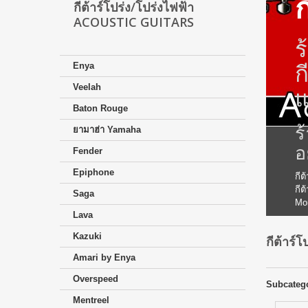
ก
กีต้าร์โปร่ง/โปร่งไฟฟ้า
ACOUSTIC GUITARS
ร
Enya
ก
Veelah
Baton Rouge
ร
ยามาฮ่า Yamaha
อ
Fender
Epiphone
กีต
กีต
Saga
Mo
Lava
Kazuki
กีต้าร
Amari by Enya
Overspeed
Subcateg
Mentreel