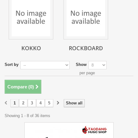
KOKKO
ROCKBOARD
Sort by
Show
per page
Compare (
0
)
1
2
3
4
5
Show all
Showing 1 - 8 of 36 items