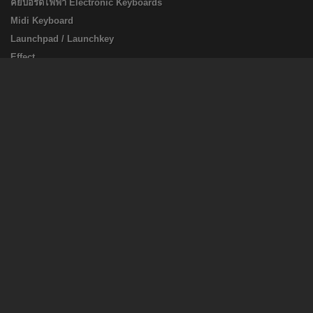
คีย์บอร์ดไฟฟ้า Electronic Keyboards
Midi Keyboard
Launchpad / Launchkey
Effect
อูคูเลเล่ Ukulele
สินค้าแนะนำ
Synthesizer
Amplifier
Drum & Percussion
Microphone
Sustain Pedal
Kalimba
Melodian
Footswitch
อุปกรณ์บันทึกเสียง Studio&Recording
อุปกรณ์เสริม เครื่องดนตรี Accessories