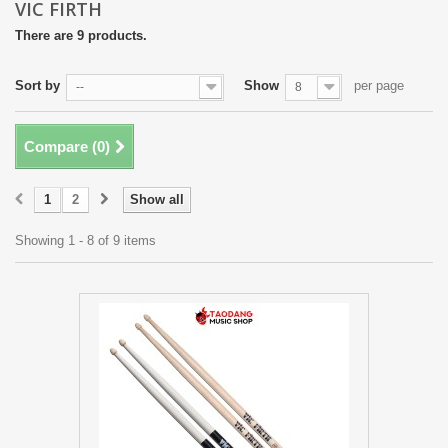
VIC FIRTH
There are 9 products.
Sort by
Show
per page
--
8
Compare (
0
)
1
2
Show all
Showing 1 - 8 of 9 items