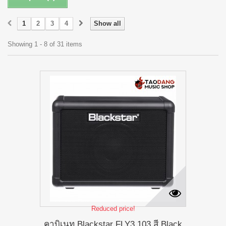
1
2
3
4
Show all
Showing 1 - 8 of 31 items
Reduced price!
คาบิเนท Blackstar FLY3 103 สี Black