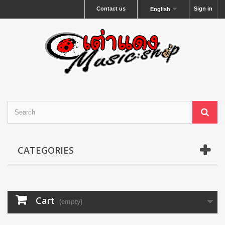
Contact us
Sign in
English
CATEGORIES
Cart
(empty)