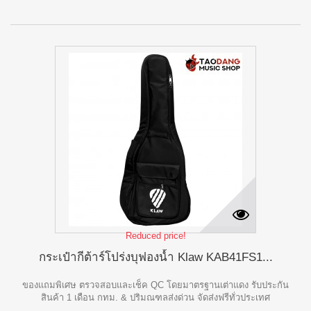
Reduced price!
กระเป๋ากีต้าร์โปร่งบุฟองน้ำ Klaw KAB41FS1...
ของแถมพิเศษ ตรวจสอบและเช็ค QC โดยมาตรฐานเต่าแดง รับประกัน
สินค้า 1 เดือน กทม. & ปริมณฑลส่งด่วน จัดส่งฟรีทั่วประเทศ