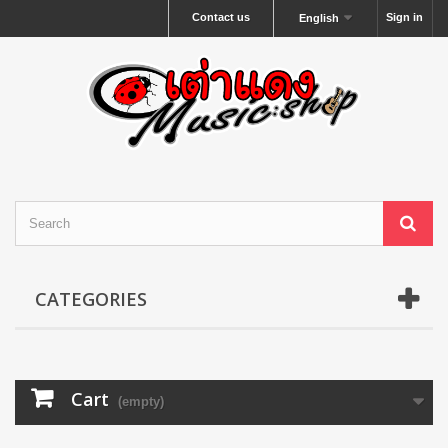
Contact us
Sign in
English
CATEGORIES
Cart
(empty)