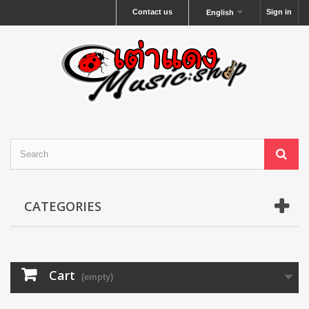
Contact us
Sign in
English
CATEGORIES
Cart
(empty)