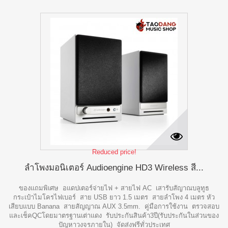
Reduced price!
ลำโพงมอนิเตอร์ Audioengine HD3 Wireless สี...
ของแถมพิเศษ อแดปเตอร์จ่ายไฟ + สายไฟ AC เสารับสัญาณบลูทูธ
กระเป๋าไมโครไฟเบอร์ สาย USB ยาว 1.5 เมตร สายลำโพง 4 เมตร หัว
เสียบแบบ Banana สายสัญญาณ AUX 3.5mm. คู่มือการใช้งาน ตรวจสอบ
และเช็คQCโดยมาตรฐานเต่าแดง รับประกันสินค้า3ปี(รับประกันในส่วนของ
ปัญหาวงจรภายใน) จัดส่งฟรีทั่วประเทศ