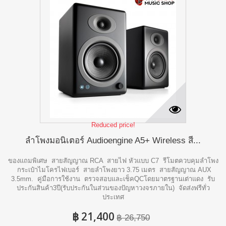
Reduced price!
ลำโพงมอนิเตอร์ Audioengine A5+ Wireless สี...
ของแถมพิเศษ สายสัญญาณ RCA สายไฟ หัวแบบ C7 รีโมตควบคุมลำโพง
กระเป๋าไมโครไฟเบอร์ สายลำโพงยาว 3.75 เมตร สายสัญญาณ AUX
3.5mm. คู่มือการใช้งาน ตรวจสอบและเช็คQCโดยมาตรฐานเต่าแดง รับ
ประกันสินค้า3ปี(รับประกันในส่วนของปัญหาวงจรภายใน) จัดส่งฟรีทั่ว
ประเทศ
฿ 21,400
฿ 26,750