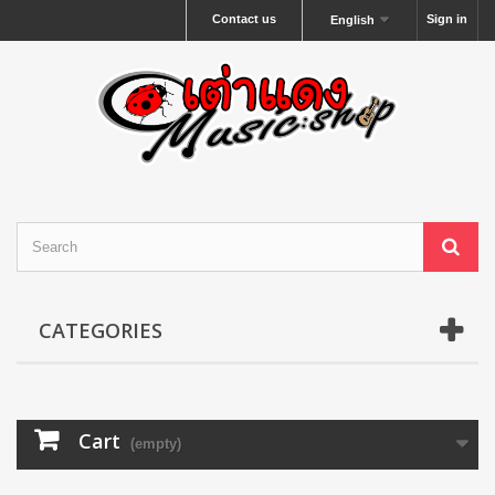
Contact us
Sign in
English
CATEGORIES
Cart
(empty)