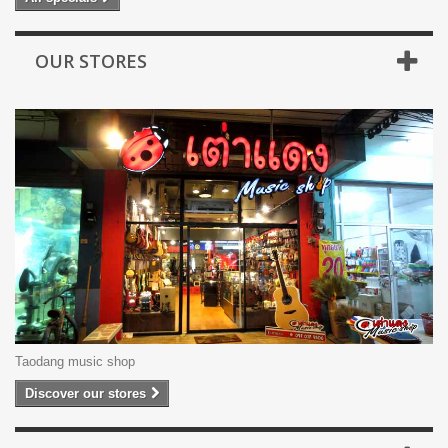
TAGS
Electric Guitar
Fender
กีต้าร์ไฟฟ้า
ปิ๊กกีต้าร์
Taodang music shop
Acoustic Guitar
Yamaha
Pick Guitar
D'Addario
NEW PRODUCTS
Electric Acoustic Guitar
Squier
Discover our stores
กลองไฟฟ้า Donner Beat Pro สี Black
฿ 39,900
TOP 5 ลำโพงมอนิเตอร์ งบไม่เกิน 10,000