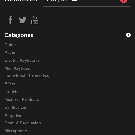
Studio & Recording
My orders
Partner Advertorials
Music Instrument Accessories
My credit slips
Promotion
เครื่องดนตรี Musical Instruments
My addresses
Sitemap
Store Information
Accessories
My personal info
บริษัท เต่าแดง มิวสิค จำกัด (Taodang Music Shop), บริษัท เต่าแดง
มิวสิค จำกัด บ้านเลขที่ 1032/76-79 ซอยพหลโยธิน 18/1 แยก 12 ถนน
พหลโยธิน แขวงจอมพล เขตจตุจักร กทม. 10900
Call us now:
097-017-9500
Email:
taodangwebmaster@gmail.com