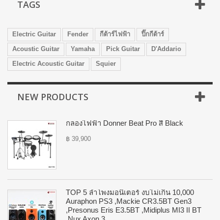
James Tyler
Auraphon PS3 ,Mackie CR3.5BT Gen3
,Presonus Eris E3.5BT ,Midiplus MI3 II BT
,Nux Axon 3
Get to Know James Tyler – Why
฿ 12,500
Is This Brand So Popular?
James Tyler is a high-end electric guitar brand from the USA,
founded in 1972 in San Fernando, California. James Tyler started
All new products
his journey by repairing and modifying guitars for musicians in Los
Angeles. His precision and innovation led to worldwide recognition
among professional guitarists...
More
JAMES TYLER
There is 1 product.
Sort by
Compare (
0
)