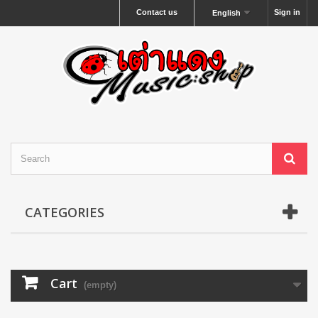
Contact us
Sign in
English
CATEGORIES
Cart
(empty)