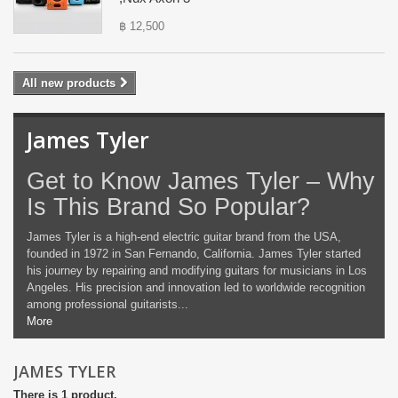
Showing 1 - 1 of 1 item
Reduced price!
James Tyler JTG Series SE MK I Electric...
฿ 63,900
฿ 75,180