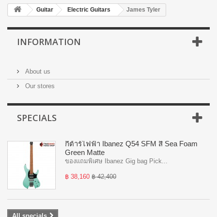
Guitar
Electric Guitars
James Tyler
INFORMATION
About us
Our stores
SPECIALS
กีต้าร์ไฟฟ้า Ibanez Q54 SFM สี Sea Foam
Green Matte
ของแถมพิเศษ Ibanez Gig bag Pick...
฿ 38,160
฿ 42,400
OUR STORES
All specials