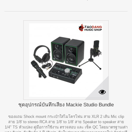
ชุดอุปกรณ์บันทึกเสียง Mackie Studio Bundle
ของแถม Shock mount กระเป๋าใส่ไมโครโฟน สาย XLR 2 เส้น Mic clip
สาย 1/8′ to stereo RCA สาย 1/8′ to 1/8′ สาย Speaker to speaker สาย
1/4" TS หัวแปลง คู่มือการใช้งาน ตรวจสอบ และ เช็ค QC โดยมาตรฐานเต่า