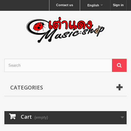
Contact us
Sign in
English
CATEGORIES
Cart
(empty)