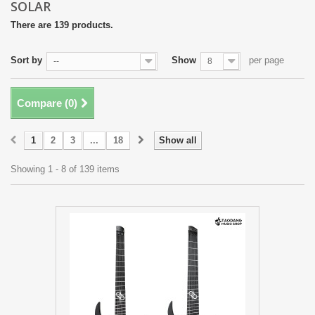
SOLAR
There are 139 products.
Sort by
Show
per page
--
8
Compare (
0
)
1
2
3
...
18
Show all
Showing 1 - 8 of 139 items