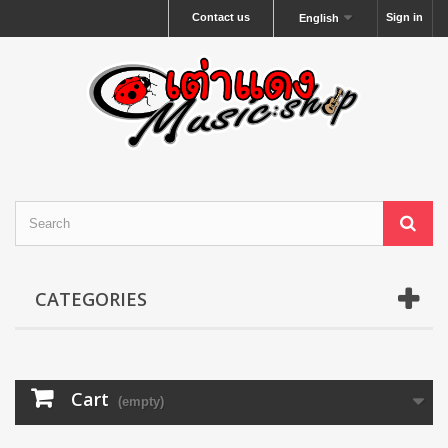
Contact us
Sign in
English
CATEGORIES
Cart
(empty)