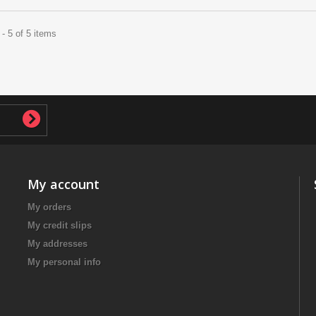
- 5 of 5 items
My account
My orders
My credit slips
My addresses
My personal info