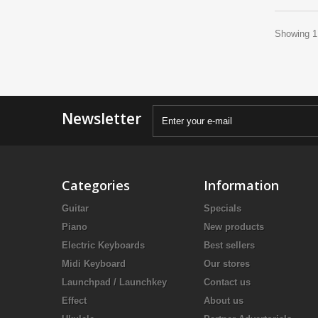
Showing 1 
Newsletter
Categories
Information
Guitar
Specials
Piano
New products
Electric Keyboards
Best sellers
Midi Keyboard
Our stores
Launchpad / Launchkey
Contact us
Effect
About us