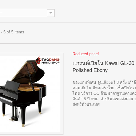
--
- 5 of 5 items
Reduced price!
เเกรนด์เปียโน Kawai GL-30 
Polished Ebony
ของแถมพิเศษ จูนเสียงฟรี 3 ครั้ง เก้าอี
คลุมเปียโน ฮีทเตอร์ น้ำยาเช็ดเปียโน 
ไทย บริการ QC ด้วยมาตรฐานเต่าแดง
สินค้า 5 ปี กทม. & ปริมณฑลส่งด่วน 
ส่งฟรีทั่วประเทศ