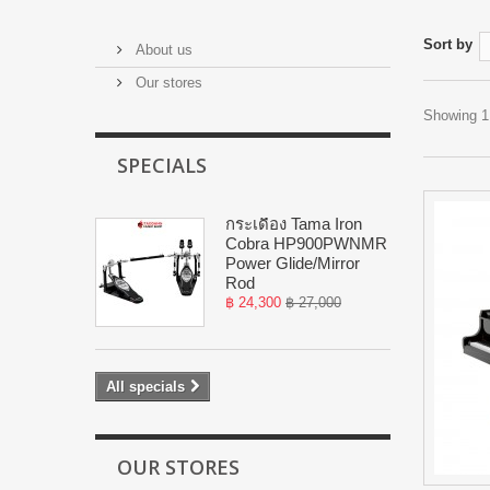
Sort by
About us
Our stores
Showing 1 
SPECIALS
กระเดื่อง Tama Iron
Cobra HP900PWNMR
Power Glide/Mirror
Rod
฿ 24,300
฿ 27,000
All specials
OUR STORES