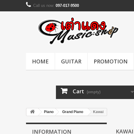
Call us now:
097-017-9500
HOME
GUITAR
PROMOTION
Cart
(empty)
Piano
Grand Piano
Kawai
KAWA
INFORMATION