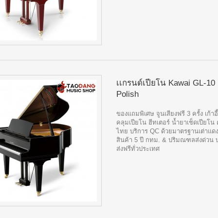
เเกรนด์เปียโน Kawai GL-10 
Polish
ของแถมพิเศษ จูนเสียงฟรี 3 ครั้ง เก้าอี
คลุมเปียโน ฮีทเตอร์ น้ำยาเช็ดเปียโน 
ไทย บริการ QC ด้วยมาตรฐานเต่าแดง
สินค้า 5 ปี กทม. & ปริมณฑลส่งด่วน 
ส่งฟรีทั่วประเทศ