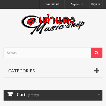
Contact us
Sign in
English
CATEGORIES
Cart
(empty)