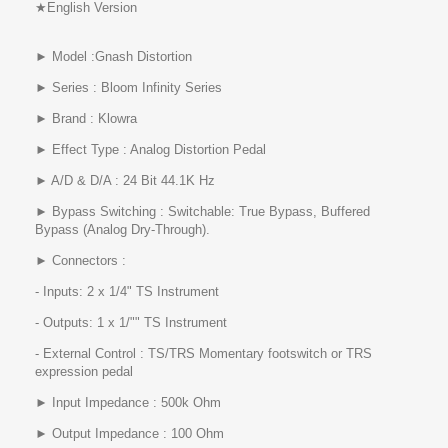
★English Version
► Model :Gnash Distortion
► Series : Bloom Infinity Series
► Brand : Klowra
► Effect Type : Analog Distortion Pedal
► A/D & D/A : 24 Bit 44.1K Hz
► Bypass Switching : Switchable: True Bypass, Buffered
Bypass (Analog Dry-Through).
► Connectors :
- Inputs: 2 x 1/4" TS Instrument
- Outputs: 1 x 1/"" TS Instrument
- External Control : TS/TRS Momentary footswitch or TRS
expression pedal
► Input Impedance : 500k Ohm
► Output Impedance : 100 Ohm