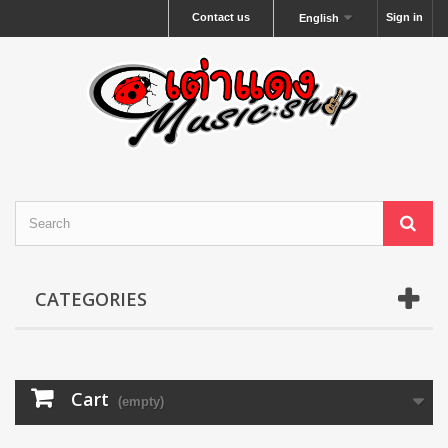
Contact us
Sign in
English
CATEGORIES
Cart
(empty)