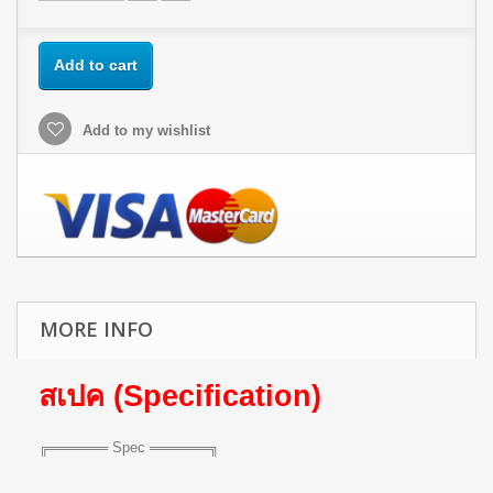
Add to cart
Add to my wishlist
MORE INFO
สเปค (Specification)
╔══════ Spec ══════╗